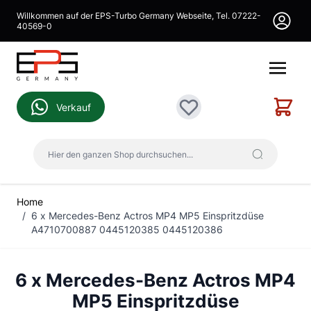
Direkt zum Inhalt
Willkommen auf der EPS-Turbo Germany Webseite, Tel. 07222-
40569-0
Warenk
Verkauf
Wunschliste
Hier den ganzen Shop durchsuchen...
Home
/
6 x Mercedes-Benz Actros MP4 MP5 Einspritzdüse
A4710700887 0445120385 0445120386
6 x Mercedes-Benz Actros MP4
MP5 Einspritzdüse