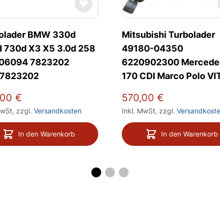
olader BMW 330d
Mitsubishi Turbolader
 730d X3 X5 3.0d 258
49180-04350
806094 7823202
6220902300 Mercede
57823202
170 CDI Marco Polo VI
,00 €
570,00 €
MwSt
,
zzgl.
Versandkosten
Inkl. MwSt
,
zzgl.
Versandkost
In den Warenkorb
In den Warenkorb