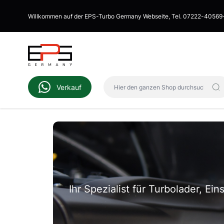
Direkt zum Inhalt
Willkommen auf der EPS-Turbo Germany Webseite, Tel. 07222-40569
Hier den ganzen Shop durchsuch
Verkauf
Ihr Spezialist für Turbolader, Ei