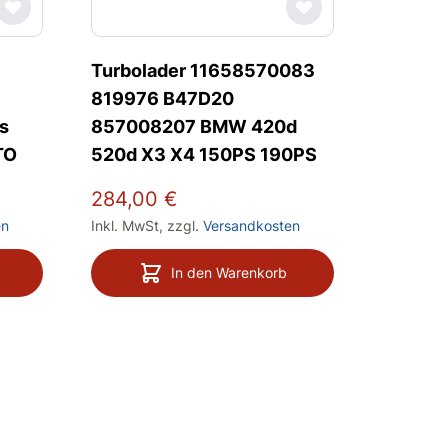
Turbolader 11658570083
BMW T
819976 B47D20
858419
s
857008207 BMW 420d
218d 2
TO
520d X3 X4 150PS 190PS
18d 20
284,00 €
760,00
en
Inkl. MwSt
,
zzgl.
Versandkosten
Inkl. MwS
In den Warenkorb