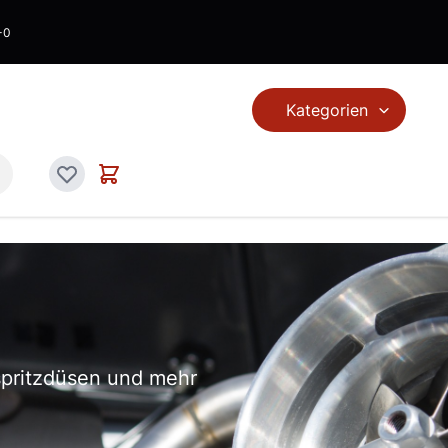
-0
Kategorien
en...
Warenkorb
Wunschliste
nspritzdüsen und mehr