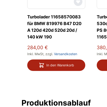
Turbolader 11658570083
Turb
für BMW 819976 B47 D20
530d
A 120d 420d 520d 20d /
PS 
140 kW 190
116
284,00 €
380
Inkl. MwSt
,
zzgl.
Versandkosten
Inkl. 
In den Warenkorb
Produktionsablauf