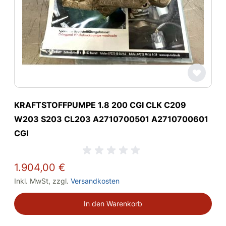
KRAFTSTOFFPUMPE 1.8 200 CGI CLK C209
W203 S203 CL203 A2710700501 A2710700601
CGI
1.904,00 €
Inkl. MwSt
,
zzgl.
Versandkosten
In den Warenkorb