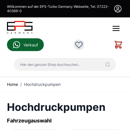
Direkt zum Inhalt
Willkommen auf der EPS-Turbo Germany Webseite, Tel. 07222-
40569-0
Warenk
Verkauf
Wunschliste
Hier den ganzen Shop durchsuchen...
Home
/
Hochdruckpumpen
Hochdruckpumpen
Fahrzeugauswahl