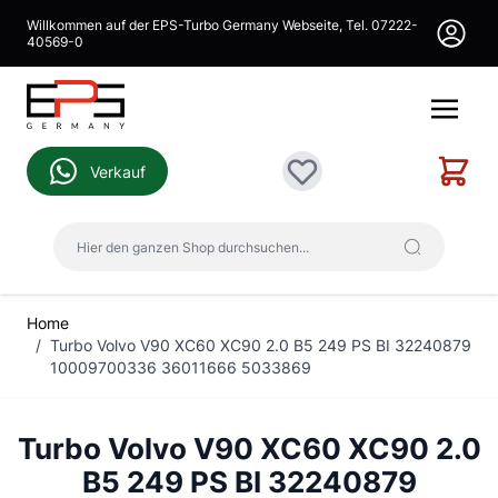
Direkt zum Inhalt
Willkommen auf der EPS-Turbo Germany Webseite, Tel. 07222-
40569-0
Warenk
Verkauf
Wunschliste
Hier den ganzen Shop durchsuchen...
Home
/
Turbo Volvo V90 XC60 XC90 2.0 B5 249 PS BI 32240879
10009700336 36011666 5033869
Turbo Volvo V90 XC60 XC90 2.0
B5 249 PS BI 32240879