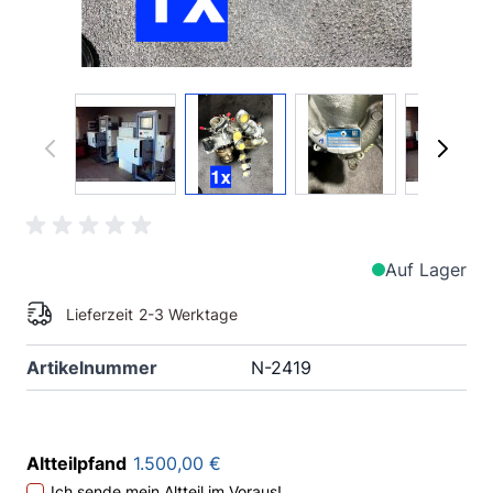
View larger image
View larger image
View larger imag
View
Auf Lager
Lieferzeit
2-3 Werktage
Artikelnummer
N-2419
Altteilpfand
1.500,00 €
Ich sende mein Altteil im Voraus!