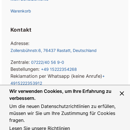
Warenkorb
Kontakt
Adresse:
Zollersbühnstr.6, 76437 Rastatt, Deutschland
Zentrale:
07222/40 56 9-0
Bestellungen:
+49 15222354268
Reklamation per Whatsapp (keine Anrufe)
+
4915222353912
Wir verwenden Cookies, um Ihre Erfahrung zu
E-mail:
info@eps-turbo.de
verbessern.
Um die neuen Datenschutzrichtlinien zu erfüllen,
Montag bis Donnerstag von 08:00-17:00
müssen wir Sie um Ihre Zustimmung für Cookies
Freitag von 08:00-16:00 Uhr
fragen.
Lesen Sie unsere Richtlinien