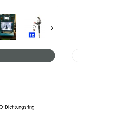
r image
View larger image
View larger image
View larger image
View larger 
 O-Dichtungsring