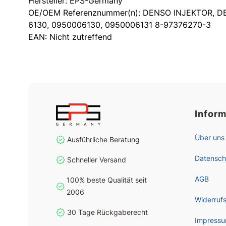
Hersteller: EPS-Germany
OE/OEM Referenznummer(n): DENSO INJEKTOR, D
6130, 0950006130, 0950006131 8-97376270-3
EAN: Nicht zutreffend
Infor
Über uns
Ausführliche Beratung
Datensch
Schneller Versand
AGB
100% beste Qualität seit
2006
Widerruf
30 Tage Rückgaberecht
Impress