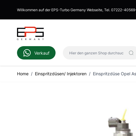
Direkt zum Inhalt
Willkommen auf der EPS-Turbo Germany Webseite, Tel. 07222-40569
Hier den ganzen Shop durchsuch
Verkauf
Home
/
Einspritzdüsen/ Injektoren
/
Einspritzdüse Opel As